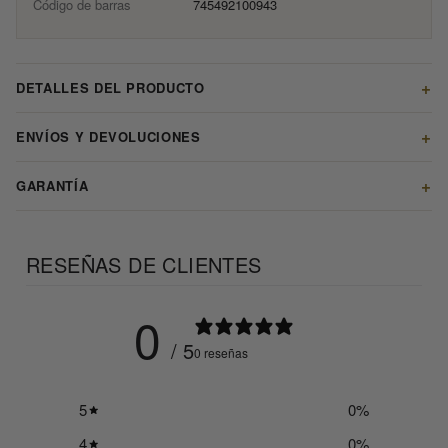
Código de barras
745492100943
DETALLES DEL PRODUCTO
ENVÍOS Y DEVOLUCIONES
GARANTÍA
RESEÑAS DE CLIENTES
0
/ 5
0 reseñas
5
0
%
4
0
%