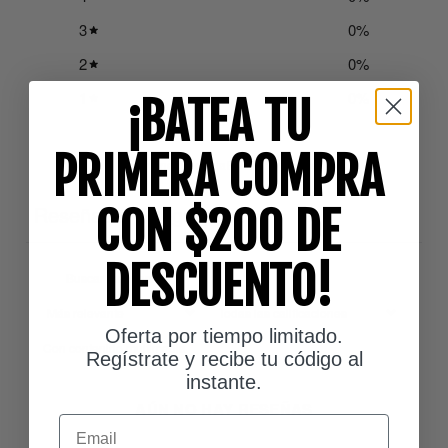
3
0
%
2
0
%
1
0
%
¡BATEA TU
PRIMERA COMPRA
Hacer una pregunta
Escribir una reseña
Reseñas
Preguntas
CON $200 DE
0
0
DESCUENTO!
Oferta por tiempo limitado.
Con contenido multimedia
Regístrate y recibe tu código al
instante.
AÚN NO HAY RESEÑAS
Email