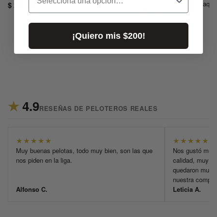
Glovolium Rawlings Empaque
$ 220.00
$ 170.00
¡Quiero mis $200!
★
4.9
RESEÑAS DE PELOTEROS REALES
★★★★★
★★★★★
Muy buenas pelotas, todo muy bien, son las que
Nos gustó much
nos piden en la liga.
calidad, muy có
quedaron muy b
nuestra compra
Alfonso C.
Leticia A.