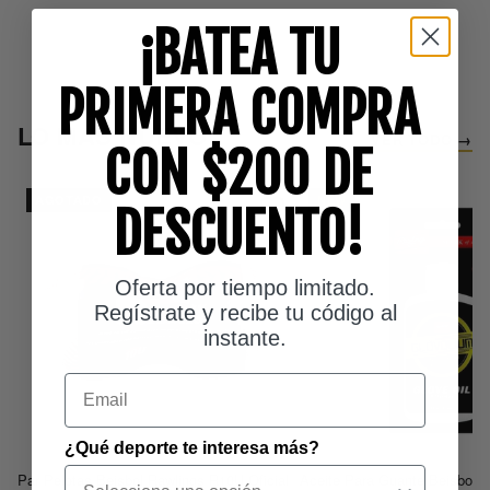
¡BATEA TU
PRIMERA COMPRA
LO MÁS NUEVO
VER TODO →
CON $200 DE
AGOTADO
NEW
DESCUENTO!
Oferta por tiempo limitado.
Regístrate y recibe tu código al
instante.
Email
¿Qué deporte te interesa más?
Par Pelotas Beisbol Rawlings R10U Oficial
Aceite Para Guante Beisbol S